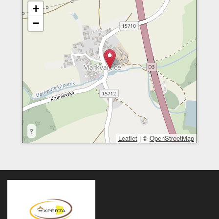
+
−
?
Leaflet
|
©
OpenStreetMap