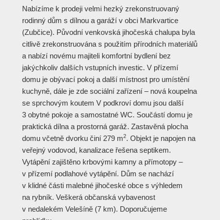
Nabízíme k prodeji velmi hezký zrekonstruovaný
rodinný dům s dílnou a garáží v obci Markvartice
(Zubčice). Původní venkovská jihočeská chalupa byla
citlivě zrekonstruována s použitím přírodních materiálů
a nabízí novému majiteli komfortní bydlení bez
jakýchkoliv dalších vstupních investic. V přízemí
domu je obývací pokoj a další místnost pro umístění
kuchyně, dále je zde sociální zařízení – nová koupelna
se sprchovým koutem V podkroví domu jsou další
3 obytné pokoje a samostatné WC. Součástí domu je
praktická dílna a prostorná garáž. Zastavěná plocha
2
domu včetně dvorku činí 279 m
. Objekt je napojen na
veřejný vodovod, kanalizace řešena septikem.
Vytápění zajištěno krbovými kamny a přímotopy –
v přízemí podlahové vytápění. Dům se nachází
v klidné části malebné jihočeské obce s výhledem
na rybník. Veškerá občanská vybavenost
v nedalekém Velešíně (7 km). Doporučujeme