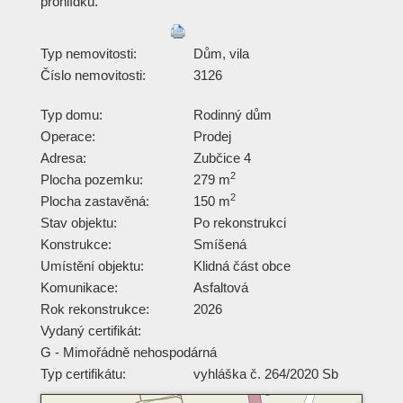
prohlídku.
Typ nemovitosti:
Dům, vila
Číslo nemovitosti:
3126
Typ domu:
Rodinný dům
Operace:
Prodej
Adresa:
Zubčice 4
2
Plocha pozemku:
279 m
2
Plocha zastavěná:
150 m
Stav objektu:
Po rekonstrukci
Konstrukce:
Smíšená
Umístění objektu:
Klidná část obce
Komunikace:
Asfaltová
Rok rekonstrukce:
2026
Vydaný certifikát:
G - Mimořádně nehospodárná
Typ certifikátu:
vyhláška č. 264/2020 Sb