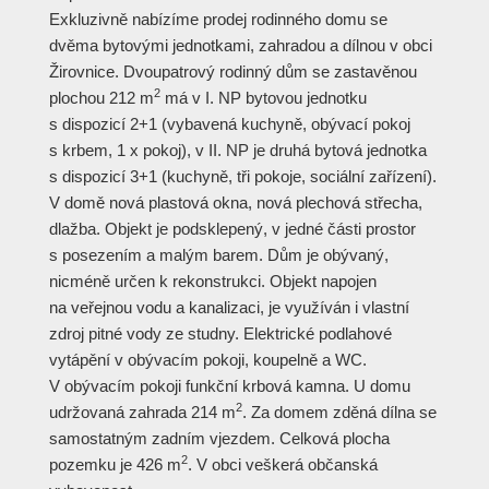
Exkluzivně nabízíme prodej rodinného domu se
dvěma bytovými jednotkami, zahradou a dílnou v obci
Žirovnice. Dvoupatrový rodinný dům se zastavěnou
2
plochou 212 m
má v I. NP bytovou jednotku
s dispozicí 2+1 (vybavená kuchyně, obývací pokoj
s krbem, 1 x pokoj), v II. NP je druhá bytová jednotka
s dispozicí 3+1 (kuchyně, tři pokoje, sociální zařízení).
V domě nová plastová okna, nová plechová střecha,
dlažba. Objekt je podsklepený, v jedné části prostor
s posezením a malým barem. Dům je obývaný,
nicméně určen k rekonstrukci. Objekt napojen
na veřejnou vodu a kanalizaci, je využíván i vlastní
zdroj pitné vody ze studny. Elektrické podlahové
vytápění v obývacím pokoji, koupelně a WC.
V obývacím pokoji funkční krbová kamna. U domu
2
udržovaná zahrada 214 m
. Za domem zděná dílna se
samostatným zadním vjezdem. Celková plocha
2
pozemku je 426 m
. V obci veškerá občanská