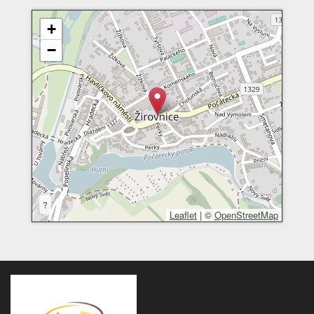
+
−
?
Leaflet
|
©
OpenStreetMap