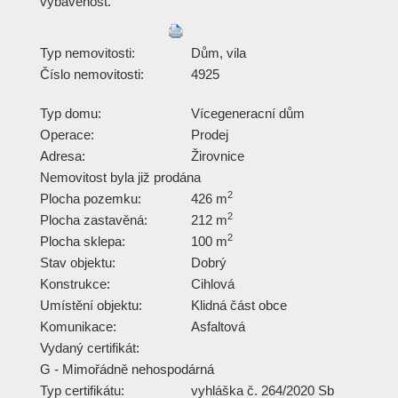
vybavenost.
Typ nemovitosti:
Dům, vila
Číslo nemovitosti:
4925
Typ domu:
Vícegeneracní dům
Operace:
Prodej
Adresa:
Žirovnice
Nemovitost byla již prodána
2
Plocha pozemku:
426 m
2
Plocha zastavěná:
212 m
2
Plocha sklepa:
100 m
Stav objektu:
Dobrý
Konstrukce:
Cihlová
Umístění objektu:
Klidná část obce
Komunikace:
Asfaltová
Vydaný certifikát:
G - Mimořádně nehospodárná
Typ certifikátu:
vyhláška č. 264/2020 Sb