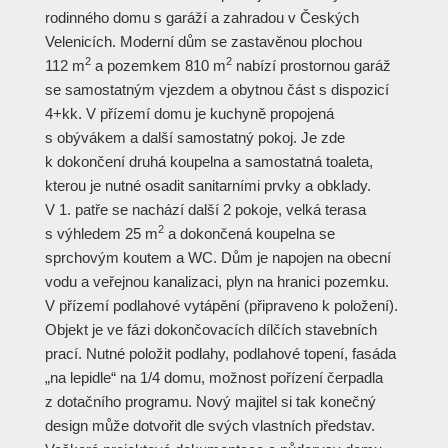
rodinného domu s garáží a zahradou v Českých
Velenicích. Moderní dům se zastavěnou plochou
2
2
112 m
a pozemkem 810 m
nabízí prostornou garáž
se samostatným vjezdem a obytnou část s dispozicí
4+kk. V přízemí domu je kuchyně propojená
s obývákem a další samostatný pokoj. Je zde
k dokončení druhá koupelna a samostatná toaleta,
kterou je nutné osadit sanitarními prvky a obklady.
V 1. patře se nachází další 2 pokoje, velká terasa
2
s výhledem 25 m
a dokončená koupelna se
sprchovým koutem a WC. Dům je napojen na obecní
vodu a veřejnou kanalizaci, plyn na hranici pozemku.
V přízemí podlahové vytápění (připraveno k položení).
Objekt je ve fázi dokončovacích dílčích stavebních
prací. Nutné položit podlahy, podlahové topení, fasáda
„na lepidle“ na 1/4 domu, možnost pořízení čerpadla
z dotačního programu. Nový majitel si tak konečný
design může dotvořit dle svých vlastních představ.