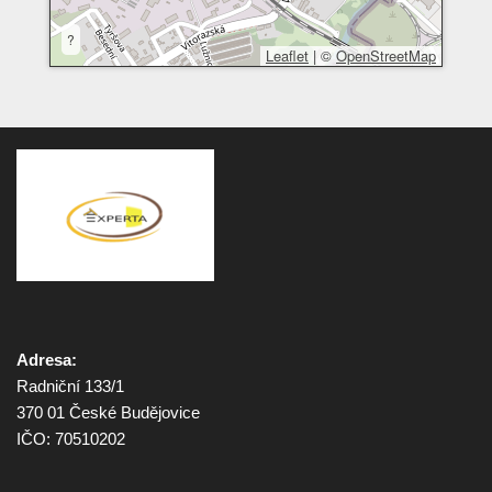
?
Leaflet
|
©
OpenStreetMap
Adresa:
Radniční 133/1
370 01 České Budějovice
IČO: 70510202