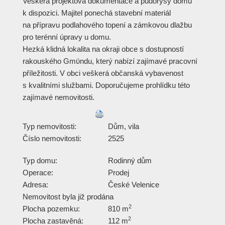
Veškerá projektová dokumentace a půdorysy domu
k dispozici. Majitel ponechá stavební materiál
na přípravu podlahového topení a zámkovou dlažbu
pro terénní úpravy u domu.
Hezká klidná lokalita na okraji obce s dostupností
rakouského Gmϋndu, který nabízí zajímavé pracovní
příležitosti. V obci veškerá občanská vybavenost
s kvalitními službami. Doporučujeme prohlídku této
zajímavé nemovitosti.
Typ nemovitosti:
Dům, vila
Číslo nemovitosti:
2525
Typ domu:
Rodinný dům
Operace:
Prodej
Adresa:
České Velenice
Nemovitost byla již prodána
2
Plocha pozemku:
810 m
2
Plocha zastavěná:
112 m